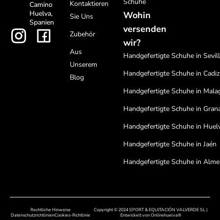
Schuhe
Kontaktieren
Camino
Huelva,
Wohin
Sie Uns
Spanien
versenden
Zubehör
wir?
Aus
Handgefertigte Schuhe in Sevil
Unserem
Handgefertigte Schuhe in Cadiz
Blog
Handgefertigte Schuhe in Mala
Handgefertigte Schuhe in Gran
Handgefertigte Schuhe in Huel
Handgefertigte Schuhe in Jaén
Handgefertigte Schuhe in Alme
Handgefertigte Schuhe in Cord
Handgefertigte Schuhe in Bada
Rechtliche Hinweise
Copyright © 2024 SPORT & EQUITACIÓN VALVERDE SL |
Handgefertigte Schuhe in Cáce
Datenschutzrichtlinien
Cookies-Richtlinie
Entwickelt von
Onlinehuelva®