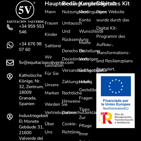
Hauptmenü
Bedingungen
Kundendienst
Digitales Kit
Mann
Nutzungsbedingungen
Mein
Diese Website
Konto
wurde durch das
Frauen
Umtausch
+34 959 553
Digital Kit-
Und
Wunschliste
546
Kinder
Programm des
Rücksendung
Meine
+34 676 98
Aufbau-,
Sattlerei
07 60
Derecho De
Bestellung
Transformations-
Wir
Desistimiento
Verfolgen
und Resilienzplans
5v@equitacionvalverde.com
Gestalten
finanziert.
Versandbedingungen
Größentabelle
Für Sie
Katholische
Könige, Nr.
Zahlungsarten
Häufig
Unsere
32, Zentrum,
Gestellte
18009
Marken
Rechtliche
Fragen
Granada,
Hinweise
Spanien
Werden Sie
Tipps
Vertriebspartner
Datenschutzerklärung
Industriegebiet
Zur
El Monete
Über
Cookie-
Pflege
Gebäude 31,
Uns
Richtlinie
21600
Ihrer
Valverde del