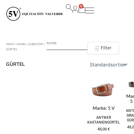
Zum
0
Inhalt
Warenkorb
springen
FILTER
HEIM
/
MANN
/
ZUBEHÖR
/
Filter
GÜRTEL
GÜRTEL
Mar
5
Marke:
5 V
ANT
SIR
ANTIKER
GÜR
KASTANIENGÜRTEL
45,
45,00
€