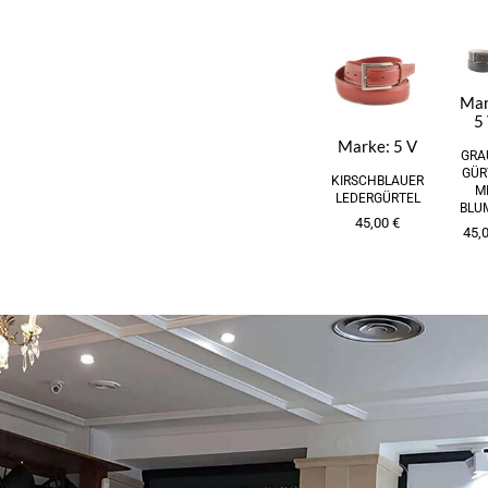
Mar
5
Marke:
5 V
GRA
GÜR
KIRSCHBLAUER
M
LEDERGÜRTEL
BLU
45,00
€
45,