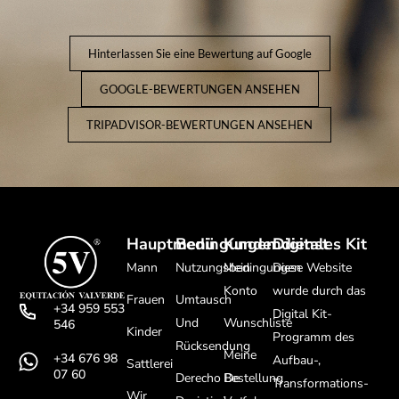
Hinterlassen Sie eine Bewertung auf Google
GOOGLE-BEWERTUNGEN ANSEHEN
TRIPADVISOR-BEWERTUNGEN ANSEHEN
Hauptmenü
Bedingungen
Kundendienst
Digitales Kit
Mann
Nutzungsbedingungen
Mein
Diese Website
Konto
wurde durch das
Frauen
Umtausch
+34 959 553
Digital Kit-
Und
Wunschliste
546
Kinder
Programm des
Rücksendung
Meine
+34 676 98
Aufbau-,
Sattlerei
07 60
Derecho De
Bestellung
Transformations-
Wir