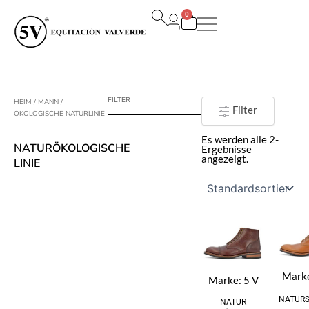
Zum
0
Inhalt
Warenkorb
springen
FILTER
HEIM
/
MANN
/
Filter
ÖKOLOGISCHE NATURLINIE
Es werden alle 2-
NATURÖKOLOGISCHE
Ergebnisse
angezeigt.
LINIE
Mark
Marke:
5 V
NATURS
NATUR