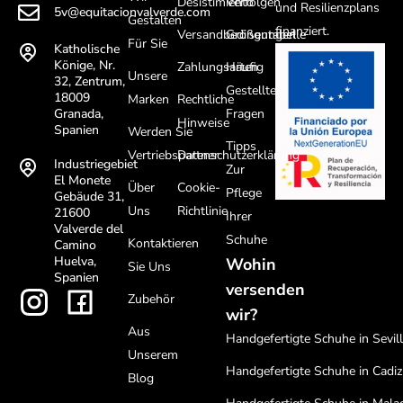
Desistimiento
Verfolgen
und Resilienzplans
5v@equitacionvalverde.com
Gestalten
finanziert.
Versandbedingungen
Größentabelle
Für Sie
Katholische
Könige, Nr.
Zahlungsarten
Häufig
Unsere
32, Zentrum,
Gestellte
18009
Marken
Rechtliche
Fragen
Granada,
Hinweise
Spanien
Werden Sie
Tipps
Vertriebspartner
Datenschutzerklärung
Industriegebiet
Zur
El Monete
Über
Cookie-
Pflege
Gebäude 31,
Uns
Richtlinie
21600
Ihrer
Valverde del
Schuhe
Kontaktieren
Camino
Huelva,
Wohin
Sie Uns
Spanien
versenden
Zubehör
wir?
Aus
Handgefertigte Schuhe in Sevil
Unserem
Handgefertigte Schuhe in Cadiz
Blog