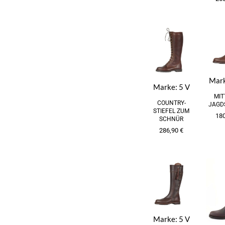
Mar
Marke:
5 V
MIT
COUNTRY-
JAGD
STIEFEL ZUM
18
SCHNÜR
286,90
€
Marke:
5 V