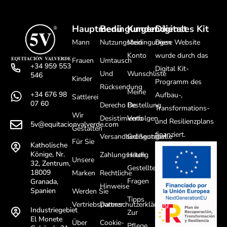
Hauptmenü
Bedingungen
Kundendienst
Digitales Kit
Mann
Nutzungsbedingungen
Mein
Diese Website
Konto
wurde durch das
Frauen
Umtausch
+34 959 553
Digital Kit-
Und
Wunschliste
546
Kinder
Programm des
Rücksendung
Meine
+34 676 98
Aufbau-,
Sattlerei
07 60
Derecho De
Bestellung
Transformations-
Wir
Desistimiento
Verfolgen
und Resilienzplans
5v@equitacionvalverde.com
Gestalten
finanziert.
Versandbedingungen
Größentabelle
Für Sie
Katholische
Könige, Nr.
Zahlungsarten
Häufig
Unsere
32, Zentrum,
Gestellte
18009
Marken
Rechtliche
Fragen
Granada,
Hinweise
Spanien
Werden Sie
Tipps
Vertriebspartner
Datenschutzerklärung
Industriegebiet
Zur
El Monete
Über
Cookie-
Pflege