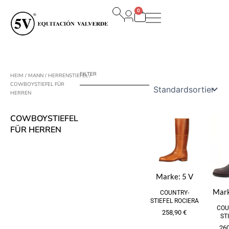
Zum
0
Inhalt
Warenkorb
springen
FILTER
HEIM
/
MANN
/
HERRENSTIEFEL
/
COWBOYSTIEFEL FÜR
HERREN
COWBOYSTIEFEL
FÜR HERREN
Marke:
5 V
Mar
COUNTRY-
STIEFEL ROCIERA
COU
258,90
€
ST
26