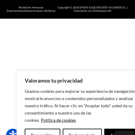
Rechtliche Hinweise
Copyright © 2024 SPORT & EQUITACIÓN VALVERDE SL |
Handgefertigte Schuhe in Cáce
Datenschutzrichtlinien
Cookies-Richtlinie
Entwickelt von
Onlinehuelva®
Handgefertigte Schuhe in Sala
Handgefertigte Schuhe in Leon
Handgefertigte Schuhe in Zamo
Handgefertigte Schuhe in Astur
Handgefertigte Schuhe in Lugo
Handgefertigte Schuhe in Oren
Valoramos tu privacidad
Handgefertigte Schuhe in Pont
Usamos cookies para mejorar su experiencia de navegación
Handgefertigte Schuhe in A Co
mostrarle anuncios o contenidos personalizados y analizar
nuestro tráfico. Al hacer clic en “Aceptar todo” usted da su
Handgefertigte Schuhe in Murc
consentimiento a nuestro uso de las
Handgefertigte Schuhe in Alica
cookies.
Política de cookies
Handgefertigte Schuhe in Valen