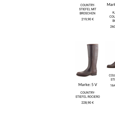
Mar
COUNTRY-
STIEFEL MIT
K
BROSCHEN
CO
219,90
€
B
26
COU
ST
Marke:
5 V
16
COUNTRY-
STIEFEL ROCIERO
228,90
€