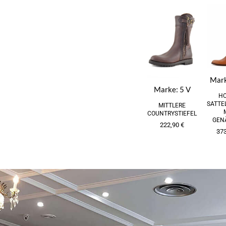
Mar
Marke:
5 V
H
SATTE
MITTLERE
COUNTRYSTIEFEL
GEN
222,90
€
37