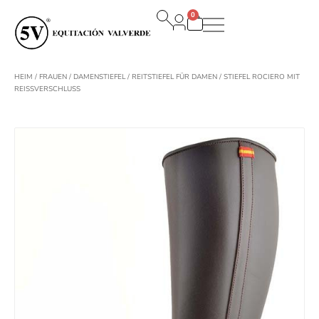
Zum
0
Inhalt
Warenkorb
springen
HEIM
/
FRAUEN
/
DAMENSTIEFEL
/
REITSTIEFEL FÜR DAMEN
/ STIEFEL ROCIERO MIT
REISSVERSCHLUSS