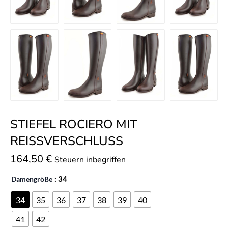
STIEFEL ROCIERO MIT
REISSVERSCHLUSS
164,50
€
Steuern inbegriffen
Damengröße
: 34
34
35
36
37
38
39
40
41
42