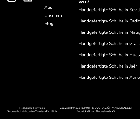
wir?
Aus
Handgefertigte Schuhe in Sevil
Unserem
Handgefertigte Schuhe in Cadiz
Blog
Handgefertigte Schuhe in Mala
Handgefertigte Schuhe in Gran
Handgefertigte Schuhe in Huel
Handgefertigte Schuhe in Jaén
Handgefertigte Schuhe in Alme
Handgefertigte Schuhe in Cord
Handgefertigte Schuhe in Bada
Rechtliche Hinweise
Copyright © 2024 SPORT & EQUITACIÓN VALVERDE SL |
Handgefertigte Schuhe in Cáce
Datenschutzrichtlinien
Cookies-Richtlinie
Entwickelt von
Onlinehuelva®
Handgefertigte Schuhe in Sala
Handgefertigte Schuhe in Leon