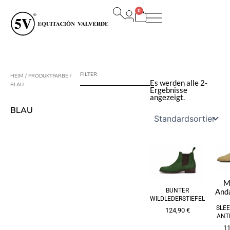
Zum
0
Inhalt
Warenkorb
springen
FILTER
HEIM
/ PRODUKTFARBE /
Es werden alle 2-
BLAU
Ergebnisse
angezeigt.
BLAU
M
BUNTER
Anda
WILDLEDERSTIEFEL
SLEE
124,90
€
ANT
1