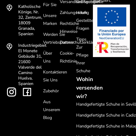
finanziert.
Versandbedingungen
Größentabelle
Für Sie
Katholische
Könige, Nr.
Zahlungsarten
Häufig
Unsere
32, Zentrum,
Gestellte
18009
Marken
Rechtliche
Fragen
Granada,
Hinweise
Spanien
Werden Sie
Tipps
Vertriebspartner
Datenschutzerklärung
Industriegebiet
Zur
El Monete
Über
Cookie-
Pflege
Gebäude 31,
Uns
Richtlinie
21600
Ihrer
Valverde del
Schuhe
Kontaktieren
Camino
Huelva,
Wohin
Sie Uns
Spanien
versenden
Zubehör
wir?
Aus
Handgefertigte Schuhe in Sevil
Unserem
Handgefertigte Schuhe in Cadiz
Blog
Handgefertigte Schuhe in Mala