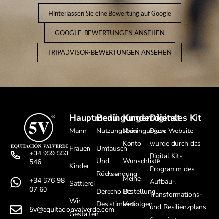
Hinterlassen Sie eine Bewertung auf Google
GOOGLE-BEWERTUNGEN ANSEHEN
TRIPADVISOR-BEWERTUNGEN ANSEHEN
Hauptmenü
Bedingungen
Kundendienst
Digitales Kit
Mann
Nutzungsbedingungen
Mein
Diese Website
Konto
wurde durch das
Frauen
Umtausch
+34 959 553
Digital Kit-
Und
Wunschliste
546
Kinder
Programm des
Rücksendung
Meine
+34 676 98
Aufbau-,
Sattlerei
07 60
Derecho De
Bestellung
Transformations-
Wir
Desistimiento
Verfolgen
und Resilienzplans
5v@equitacionvalverde.com
Gestalten