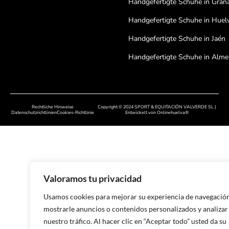
Handgefertigte Schuhe in Gran
Handgefertigte Schuhe in Huel
Handgefertigte Schuhe in Jaén
Handgefertigte Schuhe in Alme
Handgefertigte Schuhe in Cord
Handgefertigte Schuhe in Bada
Rechtliche Hinweise
Copyright © 2024 SPORT & EQUITACIÓN VALVERDE SL |
Handgefertigte Schuhe in Cáce
Datenschutzrichtlinien
Cookies-Richtlinie
Entwickelt von
Onlinehuelva®
Handgefertigte Schuhe in Sala
Handgefertigte Schuhe in Leon
Handgefertigte Schuhe in Zamo
Valoramos tu privacidad
Handgefertigte Schuhe in Astur
Usamos cookies para mejorar su experiencia de navegación
Handgefertigte Schuhe in Lugo
mostrarle anuncios o contenidos personalizados y analizar
nuestro tráfico. Al hacer clic en “Aceptar todo” usted da su
Handgefertigte Schuhe in Oren