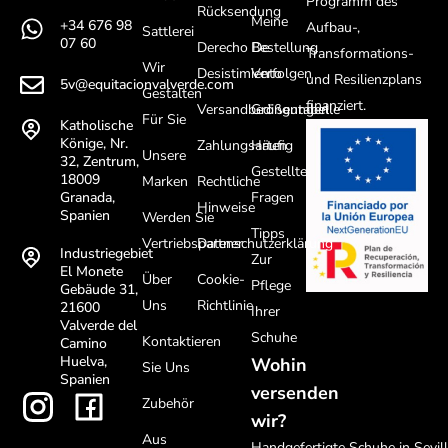
Programm des
Rücksendung
Meine
+34 676 98
Aufbau-,
Sattlerei
07 60
Derecho De
Bestellung
Transformations-
Wir
Desistimiento
Verfolgen
und Resilienzplans
5v@equitacionvalverde.com
Gestalten
finanziert.
Versandbedingungen
Größentabelle
Für Sie
Katholische
Könige, Nr.
Zahlungsarten
Häufig
Unsere
32, Zentrum,
Gestellte
18009
Marken
Rechtliche
Fragen
Granada,
Hinweise
Spanien
Werden Sie
Tipps
Vertriebspartner
Datenschutzerklärung
Industriegebiet
Zur
El Monete
Über
Cookie-
Pflege
Gebäude 31,
Uns
Richtlinie
21600
Ihrer
Valverde del
Schuhe
Kontaktieren
Camino
Huelva,
Wohin
Sie Uns
Spanien
versenden
Zubehör
wir?
Aus
Handgefertigte Schuhe in Sevil