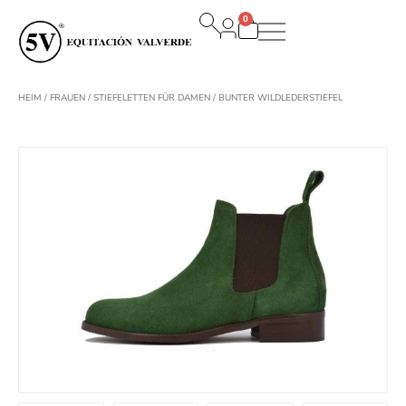
Zum
0
Inhalt
Warenkorb
springen
HEIM
/
FRAUEN
/
STIEFELETTEN FÜR DAMEN
/ BUNTER WILDLEDERSTIEFEL