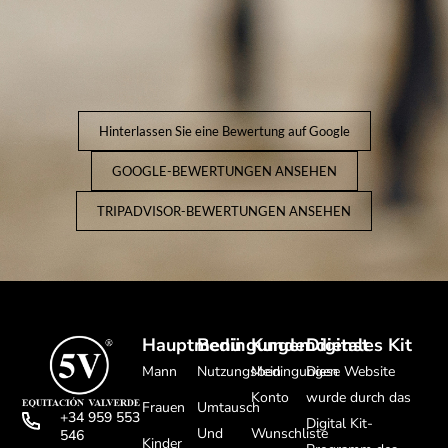
Hinterlassen Sie eine Bewertung auf Google
GOOGLE-BEWERTUNGEN ANSEHEN
TRIPADVISOR-BEWERTUNGEN ANSEHEN
Hauptmenü
Bedingungen
Kundendienst
Digitales Kit
Mann
Nutzungsbedingungen
Mein
Diese Website
Konto
wurde durch das
Frauen
Umtausch
+34 959 553
Digital Kit-
Und
Wunschliste
546
Kinder