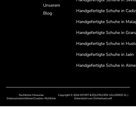
Unserem
Handgefertigte Schuhe in Cadiz
Blog
Handgefertigte Schuhe in Mala
Handgefertigte Schuhe in Gran
Handgefertigte Schuhe in Huel
Handgefertigte Schuhe in Jaén
Handgefertigte Schuhe in Alme
Handgefertigte Schuhe in Cord
Handgefertigte Schuhe in Bada
Rechtliche Hinweise
Copyright © 2024 SPORT & EQUITACIÓN VALVERDE SL |
Handgefertigte Schuhe in Cáce
Datenschutzrichtlinien
Cookies-Richtlinie
Entwickelt von
Onlinehuelva®
Handgefertigte Schuhe in Sala
Handgefertigte Schuhe in Leon
Handgefertigte Schuhe in Zamo