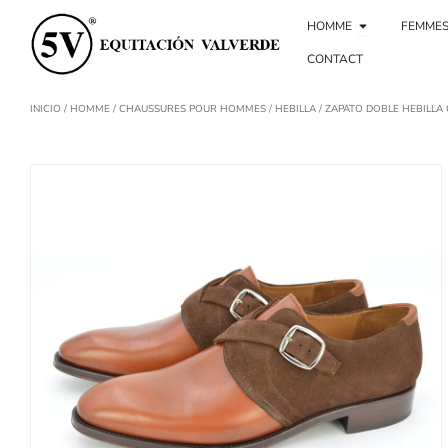
Aller
Ouvrir Homb
au
HOMME
FEMME
contenu
CONTACT
INICIO
/
HOMME
/
CHAUSSURES POUR HOMMES
/
HEBILLA
/ ZAPATO DOBLE HEBILL