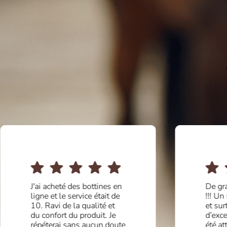
J'ai acheté des bottines en
De gr
ligne et le service était de
!!! Un
10. Ravi de la qualité et
et sur
du confort du produit. Je
d’exce
répéterai sans aucun doute
été at