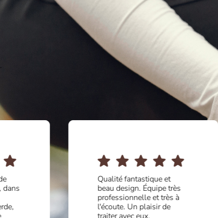
.
de
Qualité fantastique et
, dans
beau design. Équipe très
professionnelle et très à
rde,
l'écoute. Un plaisir de
e
traiter avec eux.