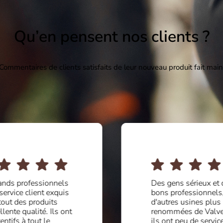
Qu’en pensent nos clients ?
Commentaires de clients satisfaits de leur nouveau produit fait main
ands professionnels
Des gens sérieux et 
 service client exquis
bons professionnels
tout des produits
d'autres usines plus
llente qualité. Ils ont
renommées de Valve
tentifs à tout le
ils ont peu de servic