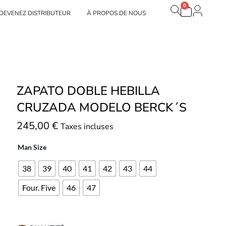
0
Panier
 Nuestras marcas
DEVENEZ DISTRIBUTEUR
À PROPOS DE NOUS
ZAPATO DOBLE HEBILLA
CRUZADA MODELO BERCK´S
245,00
€
Taxes incluses
Man Size
38
39
40
41
42
43
44
Four. Five
46
47