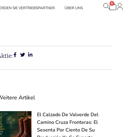
0
Warenko
Unsere Marken
RDEN SIE VERTRIEBSPARTNER
ÜBER UNS
ktie:
eitere Artikel
El Calzado De Valverde Del
Camino Cruza Fronteras: El
Sesenta Por Ciento De Su