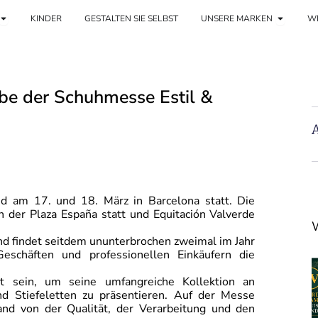
Offene Frau
Öffnen 
KINDER
GESTALTEN SIE SELBST
UNSERE MARKEN
WE
abe der Schuhmesse Estil &
A
 am 17. und 18. März in Barcelona statt. Die
 der Plaza España statt und Equitación Valverde
W
d findet seitdem ununterbrochen zweimal im Jahr
Geschäften und professionellen Einkäufern die
rt sein, um seine umfangreiche Kollektion an
d Stiefeletten zu präsentieren. Auf der Messe
and von der Qualität, der Verarbeitung und den