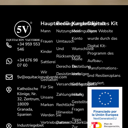
Hauptmenü
Bedingungen
Kundendienst
Digitales Kit
Mann
Nutzungsbedingungen
Mein
Diese Website
Konto
wurde durch das
Frauen
Umtausch
+34 959 553
Digital Kit-
Und
Wunschliste
546
Kinder
Programm des
Rücksendung
Meine
+34 676 98
Aufbau-,
Sattlerei
07 60
Derecho De
Bestellung
Transformations-
Wir
Desistimiento
Verfolgen
und Resilienzplans
5v@equitacionvalverde.com
Gestalten
finanziert.
Versandbedingungen
Größentabelle
Für Sie
Katholische
Könige, Nr.
Zahlungsarten
Häufig
Unsere
32, Zentrum,
Gestellte
18009
Marken
Rechtliche
Fragen
Granada,
Hinweise
Spanien
Werden Sie
Tipps
Vertriebspartner
Datenschutzerklärung
Industriegebiet
Zur