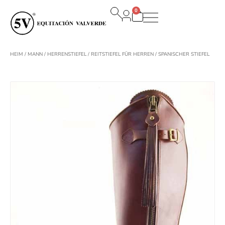
Zum
0
Inhalt
Warenkorb
springen
HEIM
/
MANN
/
HERRENSTIEFEL
/
REITSTIEFEL FÜR HERREN
/ SPANISCHER STIEFEL