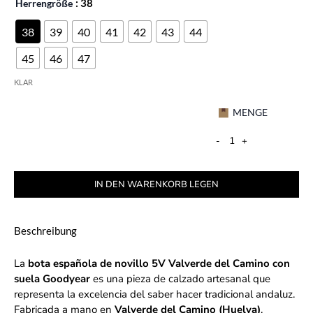
Herrengröße
: 38
38
39
40
41
42
43
44
45
46
47
KLAR
MENGE
-
+
IN DEN WARENKORB LEGEN
Beschreibung
La
bota española de novillo 5V Valverde del Camino con
suela Goodyear
es una pieza de calzado artesanal que
representa la excelencia del saber hacer tradicional andaluz.
Fabricada a mano en
Valverde del Camino (Huelva)
,