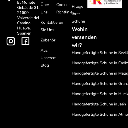
El Monete
Über
Cookie-
Pflege
Gebäude 31,
Uns
Richtlinie
21600
Ihrer
Valverde del
Schuhe
Kontaktieren
Camino
Huelva,
Wohin
Sie Uns
Spanien
versenden
Zubehör
wir?
Aus
Handgefertigte Schuhe in Sevil
Unserem
Handgefertigte Schuhe in Cadiz
Blog
Handgefertigte Schuhe in Mala
Handgefertigte Schuhe in Gran
Handgefertigte Schuhe in Huel
Handgefertigte Schuhe in Jaén
Handgefertigte Schuhe in Alme
Handgefertigte Schuhe in Cord