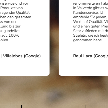
nservice und vor
renommierteren Fabr
 Produkte von
in Valverde gibt es 
ragender Qualität.
Kundenservice. Ich
aben den gesamten
empfehle 5V jedem,
ss von der
Wert auf Qualität, Vi
lung bis zur
und einen guten Prei
ung tadellos
Sehr zufrieden mit d
nagt. 100%
Stiefeln, die ich heut
hlen.
genommen habe....
l Villalobos (Google)
Raul Lara (Googl