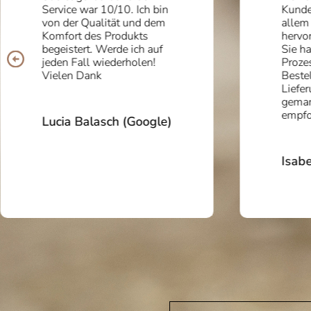
Service war 10/10. Ich bin
Kunde
von der Qualität und dem
allem
Komfort des Produkts
hervor
begeistert. Werde ich auf
Sie h
jeden Fall wiederholen!
Proze
Vielen Dank
Bestel
Liefer
gema
empfo
Lucia Balasch (Google)
Isabe