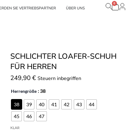
0
Warenko
Nuestras marcas
RDEN SIE VERTRIEBSPARTNER
ÜBER UNS
SCHLICHTER LOAFER-SCHUH
FÜR HERREN
249,90
€
Steuern inbegriffen
: 38
Herrengröße
38
39
40
41
42
43
44
45
46
47
KLAR