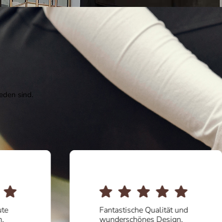
eden sind.
ute
Fantastische Qualität und
n,
wunderschönes Design.