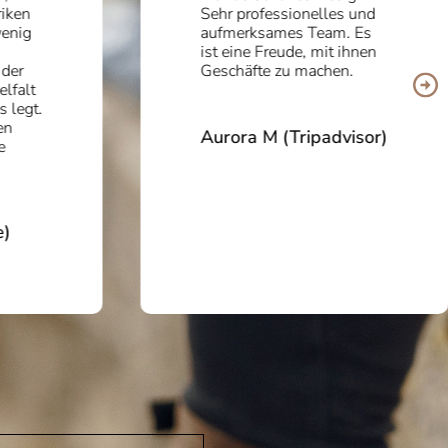
iken
Sehr professionelles und
wenig
aufmerksames Team. Es
ist eine Freude, mit ihnen
 der
Geschäfte zu machen.
elfalt
s legt.
en
Aurora M (Tripadvisor)
e
e)