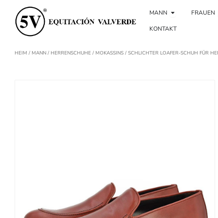
Zum
Ouvrir Hombr
Inhalt
MANN
FRAUEN
springen
KONTAKT
HEIM
/
MANN
/
HERRENSCHUHE
/
MOKASSINS
/ SCHLICHTER LOAFER-SCHUH FÜR H