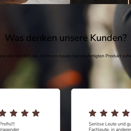
Was denken unsere Kunden?
e von Kunden, die mit ihrem neuen handgefertigten Produkt zufri
Profis!!!
Seriöse Leute und g
rragender
Fachleute, in andere