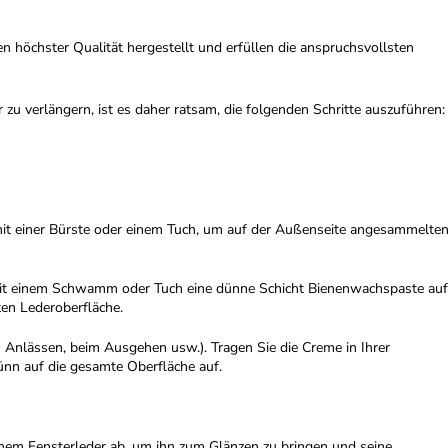
n höchster Qualität hergestellt und erfüllen die anspruchsvollsten
zu verlängern, ist es daher ratsam, die folgenden Schritte auszuführen:
mit einer Bürste oder einem Tuch, um auf der Außenseite angesammelte
 mit einem Schwamm oder Tuch eine dünne Schicht Bienenwachspaste auf
ten Lederoberfläche.
n Anlässen, beim Ausgehen usw.). Tragen Sie die Creme in Ihrer
n auf die gesamte Oberfläche auf.
inem Fensterleder ab, um ihn zum Glänzen zu bringen und seine