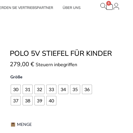
0
Warenko
Unsere Marken
RDEN SIE VERTRIEBSPARTNER
ÜBER UNS
POLO 5V STIEFEL FÜR KINDER
279,00
€
Steuern inbegriffen
Größe
30
31
32
33
34
35
36
37
38
39
40
MENGE