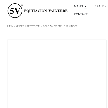
Zum
Offener Mann
Inhalt
MANN
FRAUEN
springen
KONTAKT
HEIM
/
KINDER
/
REITSTIEFEL
/ POLO 5V STIEFEL FÜR KINDER