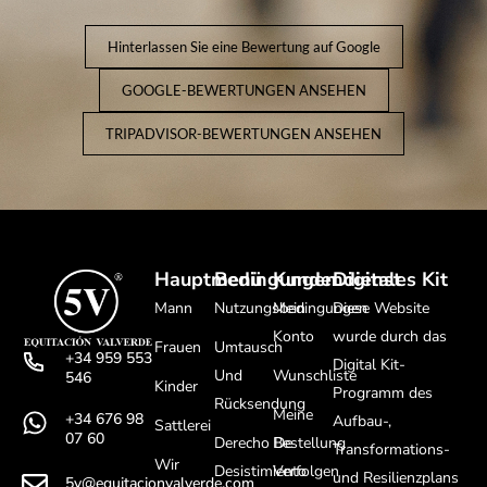
Hinterlassen Sie eine Bewertung auf Google
GOOGLE-BEWERTUNGEN ANSEHEN
TRIPADVISOR-BEWERTUNGEN ANSEHEN
Hauptmenü
Bedingungen
Kundendienst
Digitales Kit
Mann
Nutzungsbedingungen
Mein
Diese Website
Konto
wurde durch das
Frauen
Umtausch
+34 959 553
Digital Kit-
Und
Wunschliste
546
Kinder
Programm des
Rücksendung
Meine
+34 676 98
Aufbau-,
Sattlerei
07 60
Derecho De
Bestellung
Transformations-
Wir
Desistimiento
Verfolgen
und Resilienzplans
5v@equitacionvalverde.com