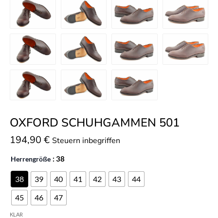
OXFORD SCHUHGAMMEN 501
194,90
€
Steuern inbegriffen
Herrengröße
: 38
38
39
40
41
42
43
44
45
46
47
KLAR