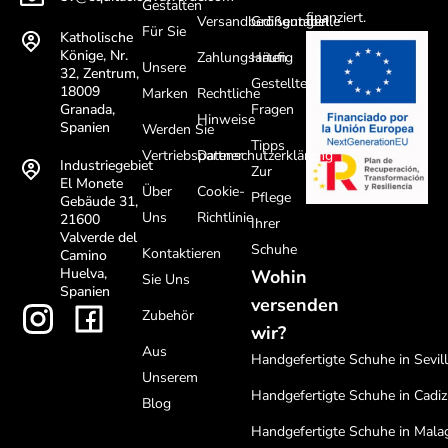
Gestalten
finanziert.
Versandbedingungen
Größentabelle
Für Sie
Katholische
Könige, Nr.
Zahlungsarten
Häufig
Unsere
32, Zentrum,
Gestellte
18009
Marken
Rechtliche
Fragen
Granada,
Hinweise
Spanien
Werden Sie
Tipps
Vertriebspartner
Datenschutzerklärung
Industriegebiet
Zur
El Monete
Über
Cookie-
Pflege
Gebäude 31,
Uns
Richtlinie
21600
Ihrer
Valverde del
Schuhe
Kontaktieren
Camino
Huelva,
Wohin
Sie Uns
Spanien
versenden
Zubehör
wir?
Aus
Handgefertigte Schuhe in Sevil
Unserem
Handgefertigte Schuhe in Cadiz
Blog
Handgefertigte Schuhe in Mala