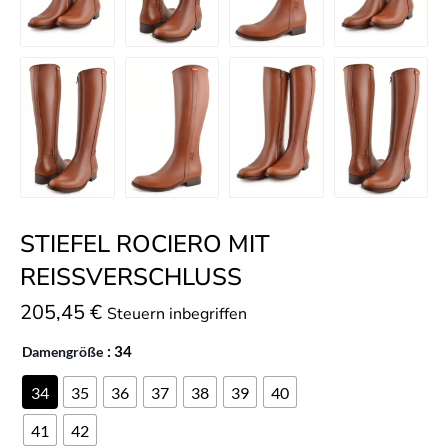
STIEFEL ROCIERO MIT
REISSVERSCHLUSS
205,45
€
Steuern inbegriffen
Damengröße
: 34
34
35
36
37
38
39
40
41
42