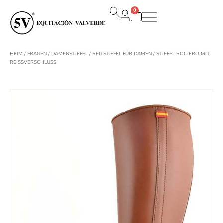
Zum
0
Inhalt
Warenkorb
springen
HEIM
/
FRAUEN
/
DAMENSTIEFEL
/
REITSTIEFEL FÜR DAMEN
/ STIEFEL ROCIERO MIT
REISSVERSCHLUSS