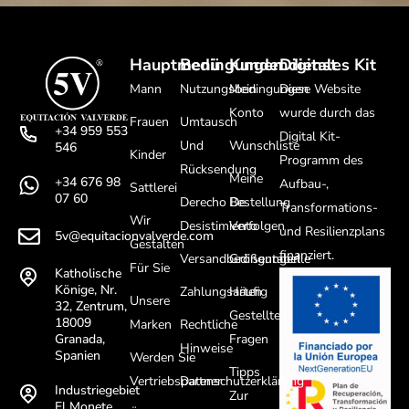
Hauptmenü
Bedingungen
Kundendienst
Digitales Kit
Mann
Nutzungsbedingungen
Mein
Diese Website
Konto
wurde durch das
Frauen
Umtausch
+34 959 553
Digital Kit-
Und
Wunschliste
546
Kinder
Programm des
Rücksendung
Meine
+34 676 98
Aufbau-,
Sattlerei
07 60
Derecho De
Bestellung
Transformations-
Wir
Desistimiento
Verfolgen
und Resilienzplans
5v@equitacionvalverde.com
Gestalten
finanziert.
Versandbedingungen
Größentabelle
Für Sie
Katholische
Könige, Nr.
Zahlungsarten
Häufig
Unsere
32, Zentrum,
Gestellte
18009
Marken
Rechtliche
Fragen
Granada,
Hinweise
Spanien
Werden Sie
Tipps
Vertriebspartner
Datenschutzerklärung
Industriegebiet
Zur
El Monete