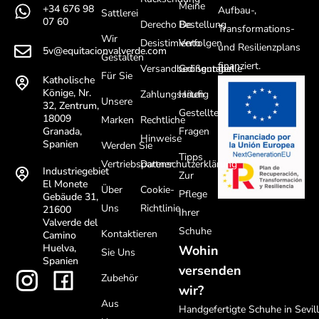
Meine
+34 676 98
Aufbau-,
Sattlerei
07 60
Derecho De
Bestellung
Transformations-
Wir
Desistimiento
Verfolgen
und Resilienzplans
5v@equitacionvalverde.com
Gestalten
finanziert.
Versandbedingungen
Größentabelle
Für Sie
Katholische
Könige, Nr.
Zahlungsarten
Häufig
Unsere
32, Zentrum,
Gestellte
18009
Marken
Rechtliche
Fragen
Granada,
Hinweise
Spanien
Werden Sie
Tipps
Vertriebspartner
Datenschutzerklärung
Industriegebiet
Zur
El Monete
Über
Cookie-
Pflege
Gebäude 31,
Uns
Richtlinie
21600
Ihrer
Valverde del
Schuhe
Kontaktieren
Camino
Huelva,
Wohin
Sie Uns
Spanien
versenden
Zubehör
wir?
Aus
Handgefertigte Schuhe in Sevil