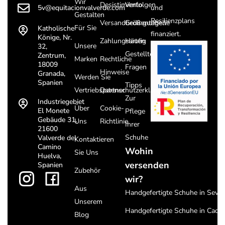
Wir
Desistimiento
Verfolgen
5v@equitacionvalverde.com
und
Gestalten
Resilienzplans
Versandbedingungen
Größentabelle
Für Sie
Katholische
finanziert.
Könige, Nr.
Zahlungsarten
Häufig
Unsere
32,
Gestellte
Zentrum,
Marken
Rechtliche
18009
Fragen
Hinweise
Granada,
Werden Sie
Spanien
Tipps
Vertriebspartner
Datenschutzerklärung
Zur
Industriegebiet
Über
Cookie-
El Monete
Pflege
Gebäude 31,
Uns
Richtlinie
Ihrer
21600
Schuhe
Valverde del
Kontaktieren
Camino
Wohin
Sie Uns
Huelva,
versenden
Spanien
Zubehör
wir?
Aus
Handgefertigte Schuhe in Sevill
Unserem
Handgefertigte Schuhe in Cadiz
Blog