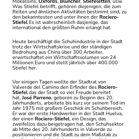
Mokassins,
Oxfords
,
Bluncher
,
Stiefeletten
, usw.
Was Stiefel betrifft, gehören diejenigen, die zum
Reiten und ähnlichen Aktivitäten bestimmt sind, zu
den bekanntesten und unter ihnen der
Rociero-
Stiefel
Es ist wahrscheinlich dasjenige, das
international den größten Ruhm erlangt hat.
Heute beschäftigt die Schuhindustrie in der Stadt
trotz der Wirtschaftskrise und der ständigen
Bedrohung aus China über 300 Arbeiter,
erwirtschaftet ein Wirtschaftsvolumen von 24
Millionen Euro und stellt jährlich über 400.000
Stiefel her.
Vor einigen Tagen wollte der Stadtrat von
Valverde del Camino den Erfinder des
Rociero-
Stiefel
das der Stadt so viel Freude bereitet
hat,
José Parreno
, geboren zu Beginn des 20.
Jahrhunderts, arbeitete bis kurz vor seinem Tod im
Jahr 1975 mit großem Geschick im Schuhbereich.
Er war der erste Handwerker in der Stadt Huelva,
der einen
Rociero-Stiefel
, ein Design, das
zweifellos dazu beigetragen hat, den Schuhsektor
ab Mitte des 20. Jahrhunderts in Valverde zu
positionieren und die Stadt zu dem Maßstab zu