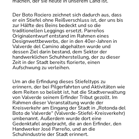
machen, der sie heute in unserem Land ist.
Der Boto Rociero zeichnet sich dadurch aus, dass
er ein Stiefel ohne Reißverschluss ist, der uns bis
zur Hälfte des Beins bedeckt und so die
traditionellen Leggings ersetzt. Parreños
Originalentwurf entstand im Rahmen eines
Designwettbewerbs, der in den 40er-Jahren in
Valverde del Camino abgehalten wurde und
dessen Ziel darin bestand, dem Sektor der
handwerklichen Schuhherstellung, der zu dieser
Zeit in der Stadt bereits florierte, einen
Aufschwung zu verleihen.
Um an die Erfindung dieses Stiefeltyps zu
erinnern, der bei Pilgerfahrten und Aktivitäten wie
dem Reiten so beliebt ist, hat die Stadtverwaltung
von Valverde seinem Erfinder Tribut gezollt. Im
Rahmen dieser Veranstaltung wurde der
Kreisverkehr am Eingang der Stadt in „Rotonda del
Boto de Valverde“ (Valverde-Stiefel-Kreisverkehr)
umbenannt. Außerdem wurde dort eine
Gedenktafel angebracht, die an den Erfinder, den
Handwerker José Parreño, und an die
Schuhindustrie der Stadt erinnert.