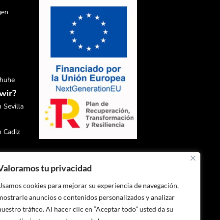
gen
chuhe
wir?
 Sevilla
n Cadiz
n Malaga
Valoramos tu privacidad
n Granada
Usamos cookies para mejorar su experiencia de navegación,
mostrarle anuncios o contenidos personalizados y analizar
n Huelva
nuestro tráfico. Al hacer clic en “Aceptar todo” usted da su