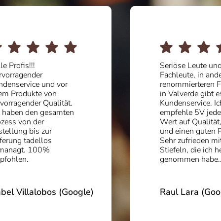
Profis!!!
Seriöse Leute und g
rragender
Fachleute, in andere
nservice und vor
renommierteren Fabr
 Produkte von
in Valverde gibt es 
ragender Qualität.
Kundenservice. Ich
aben den gesamten
empfehle 5V jedem,
ss von der
Wert auf Qualität, Vi
lung bis zur
und einen guten Prei
ung tadellos
Sehr zufrieden mit d
nagt. 100%
Stiefeln, die ich heut
hlen.
genommen habe....
l Villalobos (Google)
Raul Lara (Googl