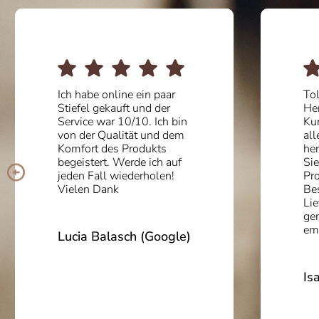
Ich habe online ein paar
Tolle 
Stiefel gekauft und der
Hervo
Service war 10/10. Ich bin
Kunde
von der Qualität und dem
allem
Komfort des Produkts
hervor
begeistert. Werde ich auf
Sie h
jeden Fall wiederholen!
Proze
Vielen Dank
Bestel
Liefer
gema
empfo
Lucia Balasch (Google)
Isabe