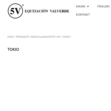
Zum
Ouvrir Hombr
Inhalt
MANN
FRAUEN
springen
KONTAKT
HEIM
/ PRODUKTE VERSCHLAGWORTET MIT „TOKIO“
TOKIO