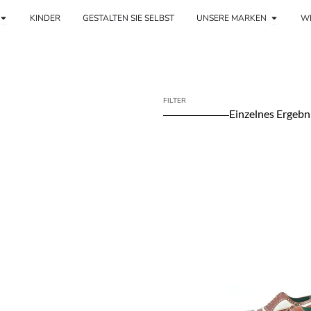
e
Ouvrir Mujer
Ouvrir 
KINDER
GESTALTEN SIE SELBST
UNSERE MARKEN
WE
FILTER
Einzelnes Ergebn