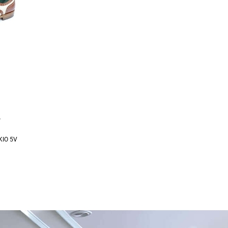
V
KIO 5V