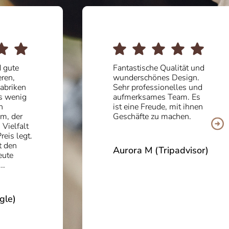
ute
Fantastische Qualität und
n,
wunderschönes Design.
iken
Sehr professionelles und
wenig
aufmerksames Team. Es
ist eine Freude, mit ihnen
 der
Geschäfte zu machen.
elfalt
s legt.
en
Aurora M (Tripadvisor)
e
e)